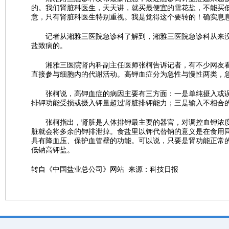
的。我们肾脏科医生，天天讲，就买最便宜的雪花盐，不能买
意，只有肾脏科医生特别重视。我是觉得这个要转的！确实息息
记者从湘雅三医院急诊科了解到，湘雅三医院急诊科从来没
盐致病的。
湘雅三医院肾内科副主任医师张柯告诉记者，有不少网友看
直接参与细胞内的代谢活动。高钾血症分为急性与慢性两类，
张柯说，高钾血症的病因主要有三方面：一是单纯摄入或误
排钾功能受损或摄入钾量超过肾脏排钾能力；三是输入不相合
张柯指出，肾脏是人体排钾最主要的器官，对调控血钾浓度
脏就会将多余的钾排泄掉。食盐里以钾代替钠的意义是在食用
具有降血压、保护血管壁的功能。可以说，只要是肾功能正常
低钠高钾盐。
转自《中国盐业总公司》网站 来源：科技日报