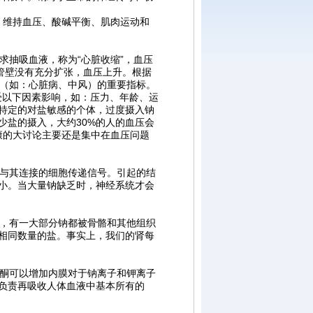
：维持血压、酸碱平衡、肌肉运动和
抽吸血液，称为“心脏收缩”，血压
管壁没有充分扩张，血压上升。根据
病（如：心脏病、中风）的重要指标。
受以下因素影响，如：压力、年龄、运
特定的对盐敏感的个体，过度摄入钠
少盐的摄入，大约30%的人的血压会
健康的大讨论主要还是集中在血压问题
与其连接的细胞传递信号。引起的结
小。当大量钠缺乏时，神经系统才会
，有一大部分钠都被骨骼和其他组织
相同数量的盐。事实上，我们的肾每
酮可以增加内膜对于钠离子和钾离子
负责再吸收人体血液中基本所有的