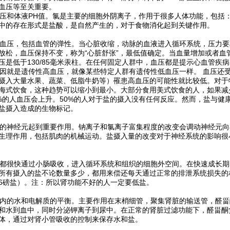
血压等至关重要。
和体液PH值。氯是主要的细胞外阴离子，作用于很多人体功能，包括
中的存在形式是盐酸，是自然产生的，对于食物消化起到关键作用。
压，包括血管的弹性。当心脏收缩，动脉的血液进入循环系统，压力要求
放松，血压保持不变，称为“心脏舒张”，最低值确定。当血量增加或者血
压是低于130/85毫米汞柱。在任何固定人群中，血压都是提示心血管疾
就是遗传性高血压，就像某些特定人群有遗传性低血压一样。 血压还
摄入大量水果、蔬菜、低脂牛奶等）罹患高血压的可能性就比较低。对于
海式饮食，这种趋势可以缩小到最小。大部分食用美式饮食的人，如果减
0%的人血压会上升。50%的人对于盐的摄入没有任何反应。然而，盐与
盐摄入造成的生物标记。
的神经元起到重要作用。钠离子和氯离子富集程度的改变会调动神经元向
生理作用，包括肌肉的机械运动。盐摄入量的改变对于神经系统的影响很
都很快通过小肠吸收，进入循环系统和组织的细胞外空间。在快速成长期
所有摄入的盐不论数量多少，都用来偿还每天通过正常的排泄系统损失的
6磅盐）。注：所以肾功能不好的人一定要低盐。
内的水和电解质的平衡。主要作用在末梢细管，聚集肾脏的输送管，醛甾
和水到血中，同时分泌钾离子到尿中。在正常的肾脏过滤功能下，醛甾酮
体，通过对肾小管吸收的控制来保存水和盐。