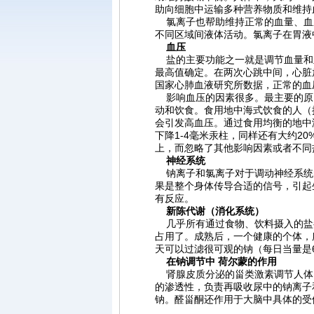
助向细胞中运输多种营养物质和维持
氯离子也帮助维持正常的血量、血压
不同区域间液体活动。氯离子在胃液
血压
盐的主要功能之一就是调节血量和血
最高值确定。在两次心跳中间，心脏
国家心肺血液研究所数据，正常的血
影响血压的因素很多。最主要的原因
动和饮食。食用地中海式饮食的人（
会引发高血压。通过食用均衡的地中
下降1-4毫米汞柱，同样还有大约2
上，而忽略了其他影响因素或者不同
神经系统
钠离子和氯离子对于调动神经系统
果是整个身体传导合适的信号，引起
有反应。
新陈代谢（消化系统）
几乎所有通过食物、饮料摄入的盐
占用了。成熟后，一个健康的个体，
天可以过滤很可观的钠（每日当量是
在钠调节中 荷尔蒙的作用
肾腺皮质分泌的甾类激素调节人体
的渗透性，负责再吸收尿中的钠离子
钠。醛甾酮还作用于大脑中具体的受