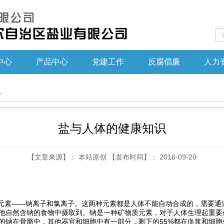
中心
产品中心
党建工作
反腐倡廉
人力
科
盐与人体的健康知识
【文章来源】： 本站原创 【发布时间】： 2016-09-20
元素——钠离子和氯离子。这两种元素都是人体不能自动合成的，需要通
他自然含钠的食物中摄取到。钠是一种矿物质元素，对于人体生理起重要
%的钠在骨骼中，其他器官和细胞中有一部分，剩下的55%都在血浆和细